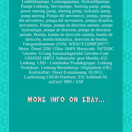
Lenkhilfepumpe, Lenkungspumpe, Hydraulikpumpe,
Pumpe Lenkung, Servopumpe, Steering pump, pump,
power steering pump, steering pump, hydraulic pump,
pump steering, Pompa del servosterzo, pompa, pompa
del servosterzo, pompa del servosterzo, pompa idraulica,
servosterzo, Pompe, pompe de direction assistée, pompe
hydraulique, pompe de direction, pompe de direction
assistée, Bomba, bomba de dirección asistida, bomba de
dirección, bomba hidráulica, dirección de bomba
Fahrgestellnummer (VIN): WBAUY11090F209777
Motor: Diesel 320d 135kw 184PS Motorcode: N47D20C
Getriebe: 6-Gang Automatikgetriebe
Getriebe-Code:
GS645DZ 6HP21
Außenfarbe: grau Metallic A52
Lenkung: LHD - Linkslenker
Produktgruppe: Lenkung
Produktart: Lenkung
Herstellertyp: Originalteile (OE)
Kraftstoffart: Diesel
Erstzulassung: 05/2012,
Laufleistung:138540
Plattform: E91
Schlüssel-Nr.
zu2/zu3: 0005 / AXF