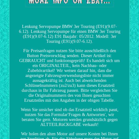
Lenkung Servopumpe BMW 3er Touring (E91)(9.07-
6.12). Lenkung Servopumpe für einen BMW 3er Touring
(E91)(9.07-6.12) E91 Baujahr: 05/2012. Modell: 3er
Touring (E91)(9.07-6.12).
Für Preisanfragen nutzen Sie bitte ausschließlich den
Button Preisvorschlag senden. Dieser Artikel ist:
GEBRAUCHT und funktionsgeprüft! Es handelt sich um
ein ORIGINALTEIL, kein Nachbau- oder
Zubehörartikel! Wir weisen darauf hin, dass die
angezeigte Fahrzeugverwendungsliste nicht immer
aussagekräftig ist. Auch bei abweichenden
Schlüsselnummern (zu2/zu3) kann dieses Ersatzteil
durchaus in Ihr Fahrzeug passen. Bitte vergleichen Sie
die Originalnummern des von Ihnen gesuchten
Ersatzteiles mit den Angaben in der obigen Tabelle.
Wenn Sie unsicher sind ob das Ersatzteil wirklich passt,
nutzen Sie das Formular'Fragen & Antworten', wir
beraten Sie gern. Motoren werden grundsätzlich gegen
ALTTEILRüCKGABE verkauft!
Wir holen den alten Motor auf unsere Kosten bei Ihnen
per Spedition ab. Für die Abholung muss der Motor auf