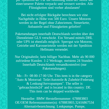
einer/unserer Palette verpackt und verzurrt werden. Alle
Flüssigkeiten sind vorher abzulassen!
Bei nicht erfolgter Rückgabe berechnen wir eine
Nachgebühr in Höhe von 500 Euro. Unsere Motoren
werden in der Regel ohne Zahnriemen, Steuerkette,
Anbauteile und Flüssigkeiten geliefert!
Paketsendungen innerhalb Deutschlands werden über den
Dienstleister GLS verschickt. Ein Versand mittels DHL
oder UPS ist ebenfalls möglich. Sperrgut wie Motoren,
Getriebe und Karosserieteile werden mit der Spedition
Hellmann versendet.
Nur Originalteile, kein billiger Nachbau. Mehr als 90.000
zufriedene Kunden. 1-2 Werktage, meistens 24 Stunden.
Innerhalb Deutschlands versandkostenfrei (nur
Paketsendungen).
Mo - Fr: 08:00-17:00 Uhr. This item is in the category
"Auto & Motorrad: Teile\Autoteile & Zubehör\Federung
& Lenkung\Servopumpen". The seller is
"gebrauchtteile24" and is located in this country: DE.
This item can be shipped worldwide.
Hersteller: BMW
Herstellernummer: 678883803
OE/OEM Referenznummer(n): 678883803,32416867534
Alternativbezeichnung: Lenkpumpe, Pumpe,